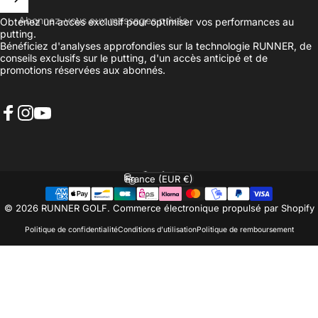
Abonnez-vous aux messages privés
Obtenez un accès exclusif pour optimiser vos performances au
putting.
Bénéficiez d'analyses approfondies sur la technologie RUNNER, de
conseils exclusifs sur le putting, d'un accès anticipé et de
promotions réservées aux abonnés.
Facebook
Instagram
YouTube
Français
Langue
France (EUR €)
Pays/région
© 2026 RUNNER GOLF.
Commerce électronique propulsé par Shopify
Politique de confidentialité
Conditions d’utilisation
Politique de remboursement