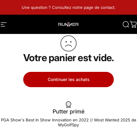
Passer au contenu
Une question ? Consultez notre page de contact.
Navigation
RUNNER GOLF
Rech
P
Votre panier est vide.
Continuer les achats
Putter primé
PGA Show's Best In Show Innovation en 2022 // Most Wanted 2025 de
MyGolfSpy